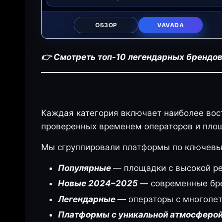
ОБЗОР
VAVADA
👉
Смотреть топ-10 легендарных брендо
Каждая категория включает наиболее вос
проверенных временем операторов и площ
Мы сгруппировали платформы по ключевым
Популярные
— площадки с высокой ре
Новые 2024–2025
— современные бр
Легендарные
— операторы с многолет
Платформы с уникальной атмосферо