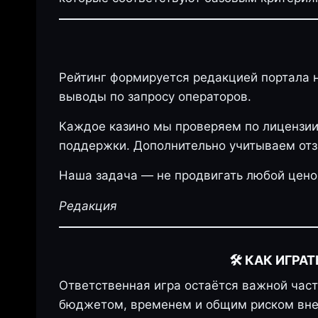
Рейтинг формируется редакцией портала н
выводы по запросу операторов.
Каждое казино мы проверяем по лицензии,
поддержки. Дополнительно учитываем отз
Наша задача — не продвигать любой цено
Редакция
🛠 КАК ИГРА
Ответственная игра остаётся важной час
бюджетом, временем и общим риском вне