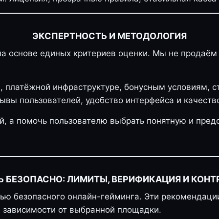
ЭКСПЕРТНОСТЬ И МЕТОДОЛОГИЯ
а основе единых критериев оценки. Мы не продаём 
 платёжной инфраструктуре, бонусным условиям, с
ывы пользователей, удобство интерфейса и качеств
й, а помочь пользователю выбрать понятную и пред
ТЬ БЕЗОПАСНО: ЛИМИТЫ, ВЕРИФИКАЦИЯ И КОН
тью безопасного онлайн-гейминга. Эти рекомендаци
 зависимости от выбранной площадки.