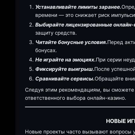
Устанавливайте лимиты заранее.
Опре
времени — это снижает риск импульс
Выбирайте лицензированные онлайн-
защиту средств.
Читайте бонусные условия.
Перед акт
бонусах.
Не играйте на эмоциях.
При серии неуд
Фиксируйте выигрыш.
После успешной
Сравнивайте сервисы.
Обращайте вним
Следуя этим рекомендациям, вы сможете и
ответственного выбора онлайн-казино.
НОВЫЕ ИГ
Новые проекты часто вызывают вопросы у 