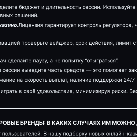
делите бюджет и длительность сессии. Используйте
ивных решений.
казино
.
Лицензия гарантирует контроль регулятора, 
ивацией проверьте вейджер, срок действия, лимит с
ач сделайте паузу, а не попытку “отыграться”.
 сессии выведите часть средств — это помогает зак
ание на скорость выплат, наличие поддержки 24/7 
грать в своё удовольствие, минимизируя риски. Бе
РОВЫЕ БРЕНДЫ: В КАКИХ СЛУЧАЯХ ИМ МОЖНО
пользователей. В нашу подборку новых онлайн-кази