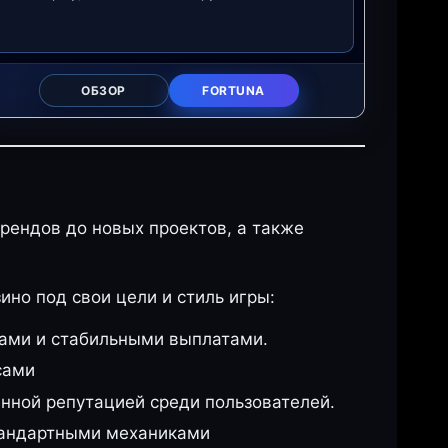
ОБЗОР
FORTUNA
рендов до новых проектов, а также
но под свои цели и стиль игры:
сами и стабильными выплатами.
сами
нной репутацией среди пользователей.
тандартными механиками