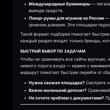
Международные букмекеры
— легал
вывода средств.
Покер-румы для игроков из России
— 
уровнем доверия. Эти площадки подхо
Такой формат подборки помогает быстрее 
каждый раздел входят только бренды, кот
БЫСТРЫЙ ВЫБОР ПО ЗАДАЧАМ
Чтобы не сравнивать все сайты вручную, 
низкого порога входа —
казино с минима
маршрут помогает быстрее перейти от общ
Нужна свежая площадка?
Смотрите но
Важен маленький депозит?
Сравнивайт
Не хотите проблем с документами?
Пр