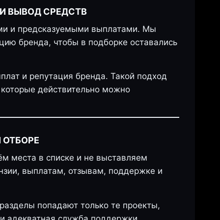
 И ВЫВОД СРЕДСТВ
ами и предсказуемыми выплатами. Мы
цию бренда, чтобы в подборке оставались
плат и репутация бренда. Такой подход
, которые действительно можно
 ОТБОРЕ
ём места в списке и не выставляем
нзии, выплатам, отзывам, поддержке и
 разделы попадают только те проекты,
 и адекватная служба поддержки.