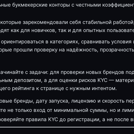
ьные букмекерские конторы с честными коэффициен
которые зарекомендовали себя стабильной работо
дят как для новичков, так и для опытных пользоват
ориентироваться в категориях, сравнивать условия 
орые прошли проверку на надёжность, прозрачность
начинайте с задачи: для проверки новых брендов п
льным депозитом
, а для оценки рисков KYC — матер
его рейтинга к странице с нужным интентом.
вые бренды, дату запуска, лицензию и скорость пе
е не только вход от минимальной суммы, но и лими
оверяйте правила KYC до регистрации, а не после 