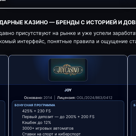
ДАРНЫЕ КАЗИНО — БРЕНДЫ С ИСТОРИЕЙ И ДО
давно присутствуют на рынке и уже успели заработ
комый интерфейс, понятные правила и ощущение ст
JOY
Основано:
2014 |
Лицензия:
OGL/2024/863/0412
БОНУСНАЯ ПРОГРАММА
Б
425% + 230 FS
Первый депозит — до 200% + 200 FS
Кэшбек до 12%
3000+ игровых автоматов
Ставки на спорт и киберспорт