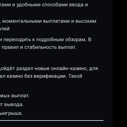
тами и удобными способами ввода и
й, моментальными выплатами и высоким
елей
и переходить к подробным обзорам. В
 правил и стабильность выплат.
одойдёт раздел
новые онлайн-казино
, для
иал
казино без верификации
. Такой
рвых выплат.
т вывода.
выигрыша.